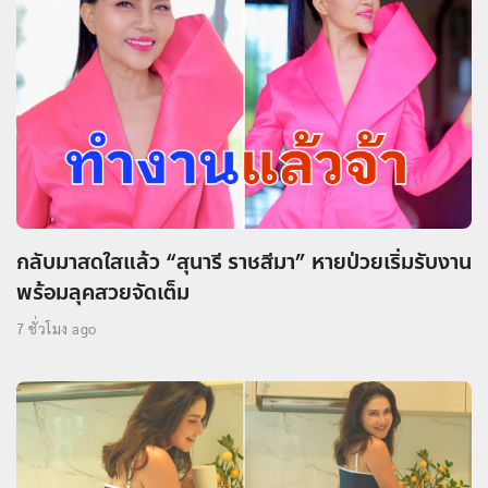
กลับมาสดใสแล้ว “สุนารี ราชสีมา” หายป่วยเริ่มรับงาน
พร้อมลุคสวยจัดเต็ม
7 ชั่วโมง ago