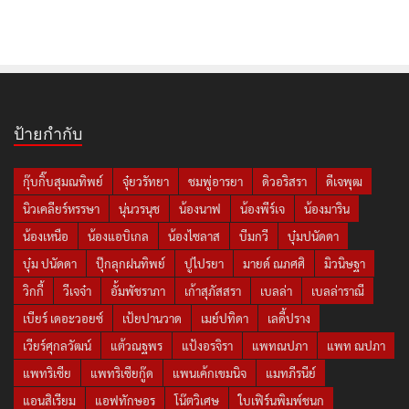
ป้ายกำกับ
กุ๊บกิ๊บสุมณทิพย์
จุ๋ยวรัทยา
ชมพู่อารยา
ดิวอริสรา
ดีเจพุฒ
นิวเคลียร์หรรษา
นุ่นวรนุช
น้องนาฟ
น้องพีร์เจ
น้องมาริน
น้องเหนือ
น้องแอบิเกล
น้องไซลาส
บีมกวี
บุ๋มปนัดดา
บุ๋ม ปนัดดา
ปุ๊กลุกฝนทิพย์
ปูไปรยา
มายด์ ณภศศิ
มิวนิษฐา
วิกกี้
วีเจจ๋า
อั้มพัชราภา
เก้าสุภัสสรา
เบลล่า
เบลล่าราณี
เบียร์ เดอะวอยซ์
เป้ยปานวาด
เมย์ปทิดา
เลดี้ปราง
เวียร์ศุกลวัฒน์
แต้วณฐพร
แป้งอรจิรา
แพทณปภา
แพท ณปภา
แพทริเซีย
แพทริเซียกู๊ด
แพนเค้กเขมนิจ
แมทภีรนีย์
แอนสิเรียม
แอฟทักษอร
โน๊ตวิเศษ
ใบเฟิร์นพิมพ์ชนก