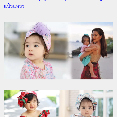
แป๋วแหวว