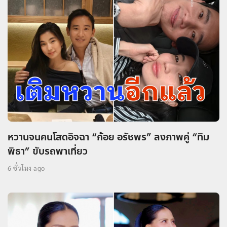
หวานจนคนโสดอิจฉา “ก้อย อรัชพร” ลงภาพคู่ “ทิม
พิธา” ขับรถพาเที่ยว
6 ชั่วโมง ago