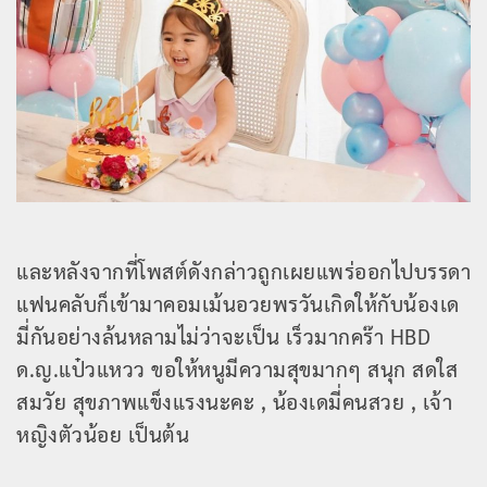
และหลังจากที่โพสต์ดังกล่าวถูกเผยแพร่ออกไปบรรดา
แฟนคลับก็เข้ามาคอมเม้นอวยพรวันเกิดให้กับน้องเด
มี่กันอย่างล้นหลามไม่ว่าจะเป็น เร็วมากคร๊า HBD
ด.ญ.แป๋วแหวว ขอให้หนูมีความสุขมากๆ สนุก สดใส
สมวัย สุขภาพแข็งแรงนะคะ , น้องเดมี่คนสวย , เจ้า
หญิงตัวน้อย เป็นต้น