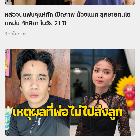
หล่อจนแฟนๆแห่ทัก เปิดภาพ น้องแมค ลูกชายคนโต
แหม่ม คัทลียา ในวัย 21 ปี
3 ชั่วโมง ago