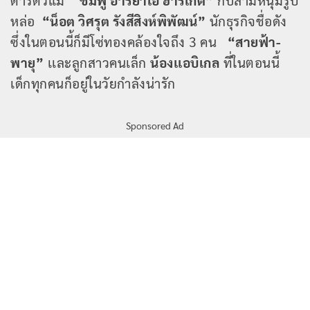
ตาร์ตัวแม่
“ชมพู่ อารยาเอ ฮาร์เก็ต”
กับสามีหนุ่มรูป
หล่อ
“น็อต วิศรุต รังสีสิงห์พิพัฒน์”
นักธุรกิจชื่อดัง
ซึ่งในตอนนี้ก็มีโซ่ทองคล้องใจถึง 3 คน
“สายฟ้า-
พายุ”
เเละลูกสาวคนเล็ก
น้องเเอบิเกล
ที่ในตอนนี้
เด็กทุกคนก็อยู่ในวัยกำลังน่ารัก
Sponsored Ad