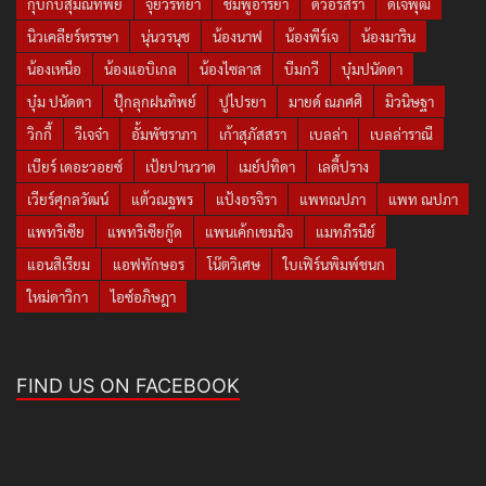
กุ๊บกิ๊บสุมณทิพย์
จุ๋ยวรัทยา
ชมพู่อารยา
ดิวอริสรา
ดีเจพุฒ
นิวเคลียร์หรรษา
นุ่นวรนุช
น้องนาฟ
น้องพีร์เจ
น้องมาริน
น้องเหนือ
น้องแอบิเกล
น้องไซลาส
บีมกวี
บุ๋มปนัดดา
บุ๋ม ปนัดดา
ปุ๊กลุกฝนทิพย์
ปูไปรยา
มายด์ ณภศศิ
มิวนิษฐา
วิกกี้
วีเจจ๋า
อั้มพัชราภา
เก้าสุภัสสรา
เบลล่า
เบลล่าราณี
เบียร์ เดอะวอยซ์
เป้ยปานวาด
เมย์ปทิดา
เลดี้ปราง
เวียร์ศุกลวัฒน์
แต้วณฐพร
แป้งอรจิรา
แพทณปภา
แพท ณปภา
แพทริเซีย
แพทริเซียกู๊ด
แพนเค้กเขมนิจ
แมทภีรนีย์
แอนสิเรียม
แอฟทักษอร
โน๊ตวิเศษ
ใบเฟิร์นพิมพ์ชนก
ใหม่ดาวิกา
ไอซ์อภิษฎา
FIND US ON FACEBOOK