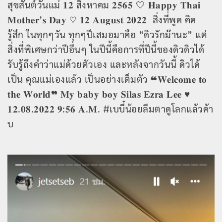
สุขสันต์วันแม่ 𝟏𝟐 สิงหาคม 𝟐𝟓𝟔𝟓 🤍 𝐇𝐚𝐩𝐩𝐲 𝐓𝐡𝐚𝐢
𝐌𝐨𝐭𝐡𝐞𝐫’𝐬 𝐃𝐚𝐲 ♡︎ 𝟏𝟐 𝐀𝐮𝐠𝐮𝐬𝐭 𝟐𝟎𝟐𝟐 สิ่งที่พูด คิด
รู้สึก ในทุกๆวัน ทุกๆปีเสมอมาคือ “ดิวรักม๊านะ” แต่
สิ่งที่พิเศษกว่าปีอื่นๆ ในปีนี้คือการที่ปีนี้ของดิวดิวได้
รับรู้ถึงคำว่าแม่ด้วยตัวเอง และหลังจากวันนี้ ดิวได้
เป็น คุณแม่เองแล้ว เป็นอย่างเต็มตัว ❝𝐖𝐞𝐥𝐜𝐨𝐦𝐞 𝐭𝐨
𝐭𝐡𝐞 𝐖𝐨𝐫𝐥𝐝❞ 𝐌𝐲 𝐛𝐚𝐛𝐲 𝐛𝐨𝐲 𝐒𝐢𝐥𝐚𝐬 𝐄𝐳𝐫𝐚 𝐋𝐞𝐞 ♥︎
𝟏𝟐.𝟎𝟖.𝟐𝟎𝟐𝟐 𝟗:𝟓𝟔 𝐀.𝐌. #เบบี๋น้อยลืมตาดูโลกแล้วค้า
บ