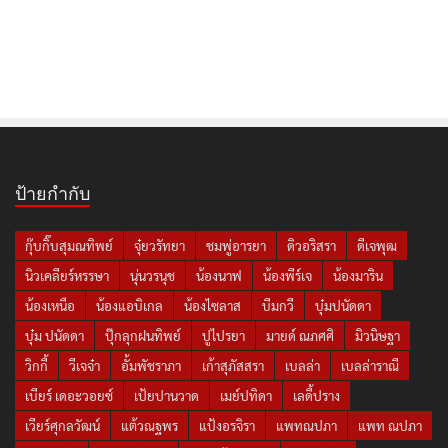
ป้ายกำกับ
กุ๊บกิ๊บสุมณทิพย์
จุ๋ยวรัทยา
ชมพู่อารยา
ดิวอริสรา
ดีเจพุฒ
นิวเคลียร์หรรษา
นุ่นวรนุช
น้องนาฟ
น้องพีร์เจ
น้องมาริน
น้องเหนือ
น้องแอบิเกล
น้องไซลาส
บีมกวี
บุ๋มปนัดดา
บุ๋ม ปนัดดา
ปุ๊กลุกฝนทิพย์
ปูไปรยา
มายด์ ณภศศิ
มิวนิษฐา
วิกกี้
วีเจจ๋า
อั้มพัชราภา
เก้าสุภัสสรา
เบลล่า
เบลล่าราณี
เบียร์ เดอะวอยซ์
เป้ยปานวาด
เมย์ปทิดา
เลดี้ปราง
เวียร์ศุกลวัฒน์
แต้วณฐพร
แป้งอรจิรา
แพทณปภา
แพท ณปภา