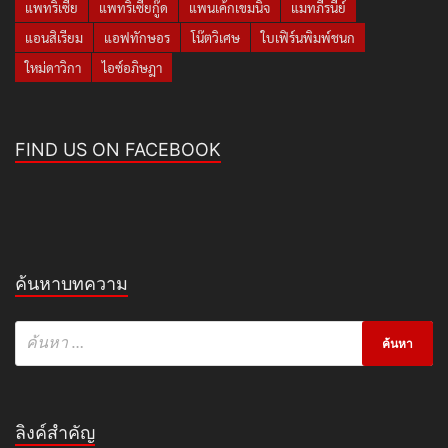
แพทริเซีย
แพทริเซียกู๊ด
แพนเค้กเขมนิจ
แมทภีรนีย์
แอนสิเรียม
แอฟทักษอร
โน๊ตวิเศษ
ใบเฟิร์นพิมพ์ชนก
ใหม่ดาวิกา
ไอซ์อภิษฎา
FIND US ON FACEBOOK
ค้นหาบทความ
ลิงค์สำคัญ