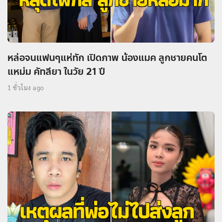
หล่อจนแฟนๆแห่ทัก เปิดภาพ น้องแมค ลูกชายคนโต
แหม่ม คัทลียา ในวัย 21 ปี
1 ชั่วโมง ago