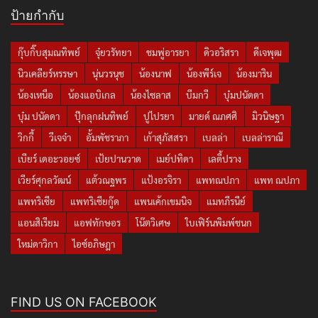
ป้ายกำกับ
กุ๊บกิ๊บสุมณทิพย์
จุ๋ยวรัทยา
ชมพู่อารยา
ดิวอริสรา
ดีเจพุฒ
นิวเคลียร์หรรษา
นุ่นวรนุช
น้องนาฟ
น้องพีร์เจ
น้องมาริน
น้องเหนือ
น้องแอบิเกล
น้องไซลาส
บีมกวี
บุ๋มปนัดดา
บุ๋ม ปนัดดา
ปุ๊กลุกฝนทิพย์
ปูไปรยา
มายด์ ณภศศิ
มิวนิษฐา
วิกกี้
วีเจจ๋า
อั้มพัชราภา
เก้าสุภัสสรา
เบลล่า
เบลล่าราณี
เบียร์ เดอะวอยซ์
เป้ยปานวาด
เมย์ปทิดา
เลดี้ปราง
เวียร์ศุกลวัฒน์
แต้วณฐพร
แป้งอรจิรา
แพทณปภา
แพท ณปภา
แพทริเซีย
แพทริเซียกู๊ด
แพนเค้กเขมนิจ
แมทภีรนีย์
แอนสิเรียม
แอฟทักษอร
โน๊ตวิเศษ
ใบเฟิร์นพิมพ์ชนก
ใหม่ดาวิกา
ไอซ์อภิษฎา
FIND US ON FACEBOOK