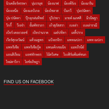
นิวเคลียร์หรรษา
นุ่นวรนุช
น้องนาฟ
น้องพีร์เจ
น้องมาริน
น้องเหนือ
น้องแอบิเกล
น้องไซลาส
บีมกวี
บุ๋มปนัดดา
บุ๋ม ปนัดดา
ปุ๊กลุกฝนทิพย์
ปูไปรยา
มายด์ ณภศศิ
มิวนิษฐา
วิกกี้
วีเจจ๋า
อั้มพัชราภา
เก้าสุภัสสรา
เบลล่า
เบลล่าราณี
เบียร์ เดอะวอยซ์
เป้ยปานวาด
เมย์ปทิดา
เลดี้ปราง
เวียร์ศุกลวัฒน์
แต้วณฐพร
แป้งอรจิรา
แพทณปภา
แพท ณปภา
แพทริเซีย
แพทริเซียกู๊ด
แพนเค้กเขมนิจ
แมทภีรนีย์
แอนสิเรียม
แอฟทักษอร
โน๊ตวิเศษ
ใบเฟิร์นพิมพ์ชนก
ใหม่ดาวิกา
ไอซ์อภิษฎา
FIND US ON FACEBOOK