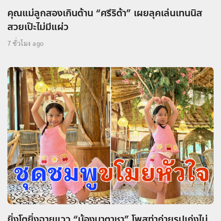
คุณแม่ลูกสองเกินต้าน “ศรีริต้า” เผยลุคเล่นเทนนิส
สวยเป๊ะไม่มีแผ่ว
7 ชั่วโมง ago
ยิ่งโตยิ่งฉายแวว “น้องนาตาชา” โพสท่าถ่ายรูปเก่งไม่