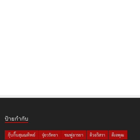
ป้ายกำกับ
กุ๊บกิ๊บสุมณทิพย์
จุ๋ยวรัทยา
ชมพู่อารยา
ดิวอริสรา
ดีเจพุฒ