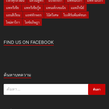
เวียร์ศุกลวัฒน์
แต้วณฐพร
แป้งอรจิรา
แพทณปภา
แพท ณปภา
แพทริเซีย
แพทริเซียกู๊ด
แพนเค้กเขมนิจ
แมทภีรนีย์
แอนสิเรียม
แอฟทักษอร
โน๊ตวิเศษ
ใบเฟิร์นพิมพ์ชนก
ใหม่ดาวิกา
ไอซ์อภิษฎา
FIND US ON FACEBOOK
ค้นหาบทความ