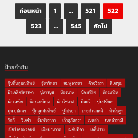
ก่อนหน้า
1
…
521
522
523
…
545
ถัดไป
ป้ายกำกับ
กุ๊บกิ๊บสุมณทิพย์
จุ๋ยวรัทยา
ชมพู่อารยา
ดิวอริสรา
ดีเจพุฒ
นิวเคลียร์หรรษา
นุ่นวรนุช
น้องนาฟ
น้องพีร์เจ
น้องมาริน
น้องเหนือ
น้องแอบิเกล
น้องไซลาส
บีมกวี
บุ๋มปนัดดา
บุ๋ม ปนัดดา
ปุ๊กลุกฝนทิพย์
ปูไปรยา
มายด์ ณภศศิ
มิวนิษฐา
วิกกี้
วีเจจ๋า
อั้มพัชราภา
เก้าสุภัสสรา
เบลล่า
เบลล่าราณี
เบียร์ เดอะวอยซ์
เป้ยปานวาด
เมย์ปทิดา
เลดี้ปราง