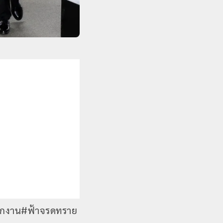
้ออกงาน#ฟ้าจรดทราย