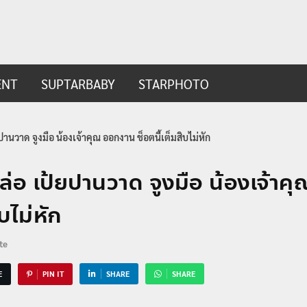
ip.com
t
ENT
SUPTARBABY
STARPHOTO
ยปานวาด จูงมือ น้องเจ้าคุณ ออกงาน ช็อตนี้เต็มสิบไม่หัก
หล่อ เป้ยปานวาด จูงมือ น้องเจ้า
ิบไม่หัก
te
E
PIN IT
SHARE
SHARE