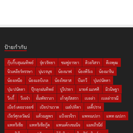
ป้ายกำกับ
กุ๊บกิ๊บสุมณทิพย์
จุ๋ยวรัทยา
ชมพู่อารยา
ดิวอริสรา
ดีเจพุฒ
นิวเคลียร์หรรษา
นุ่นวรนุช
น้องนาฟ
น้องพีร์เจ
น้องมาริน
น้องเหนือ
น้องแอบิเกล
น้องไซลาส
บีมกวี
บุ๋มปนัดดา
บุ๋ม ปนัดดา
ปุ๊กลุกฝนทิพย์
ปูไปรยา
มายด์ ณภศศิ
มิวนิษฐา
วิกกี้
วีเจจ๋า
อั้มพัชราภา
เก้าสุภัสสรา
เบลล่า
เบลล่าราณี
เบียร์ เดอะวอยซ์
เป้ยปานวาด
เมย์ปทิดา
เลดี้ปราง
เวียร์ศุกลวัฒน์
แต้วณฐพร
แป้งอรจิรา
แพทณปภา
แพท ณปภา
แพทริเซีย
แพทริเซียกู๊ด
แพนเค้กเขมนิจ
แมทภีรนีย์