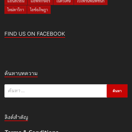
แอนสิเรียม
แอฟทักษอร
โน๊ตวิเศษ
ใบเฟิร์นพิมพ์ชนก
ใหม่ดาวิกา
ไอซ์อภิษฎา
FIND US ON FACEBOOK
ค้นหาบทความ
ลิงค์สำคัญ