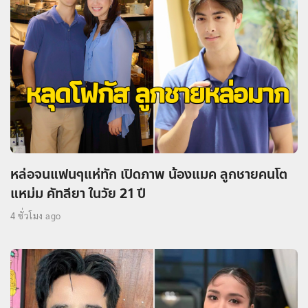
หล่อจนแฟนๆแห่ทัก เปิดภาพ น้องแมค ลูกชายคนโต
แหม่ม คัทลียา ในวัย 21 ปี
4 ชั่วโมง ago