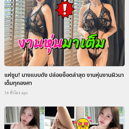
แห่ซูม! นางแบบดัง ปล่อยช็อตล่าสุด งานหุ่นงานผิวมา
เต็มทุกองศา
16 ชั่วโมง ago