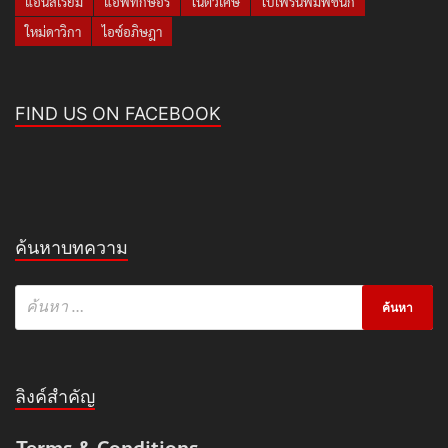
แอนสิเรียม
แอฟทักษอร
โน๊ตวิเศษ
ใบเฟิร์นพิมพ์ชนก
ใหม่ดาวิกา
ไอซ์อภิษฎา
FIND US ON FACEBOOK
ค้นหาบทความ
ลิงค์สำคัญ