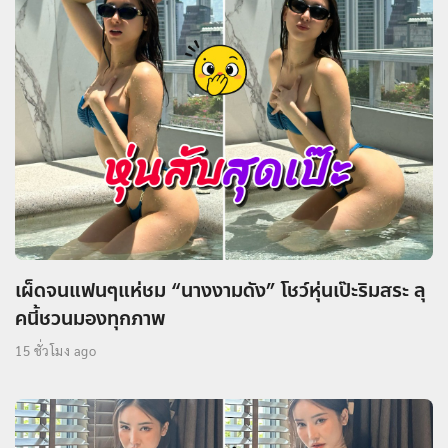
เผ็ดจนแฟนๆแห่ชม “นางงามดัง” โชว์หุ่นเป๊ะริมสระ ลุ
คนี้ชวนมองทุกภาพ
15 ชั่วโมง ago