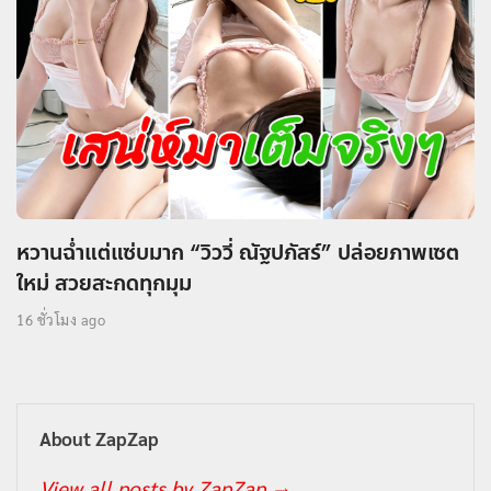
หวานฉ่ำแต่แซ่บมาก “วิววี่ ณัฐปภัสร์” ปล่อยภาพเซต
ใหม่ สวยสะกดทุกมุม
16 ชั่วโมง ago
About ZapZap
View all posts by ZapZap
→