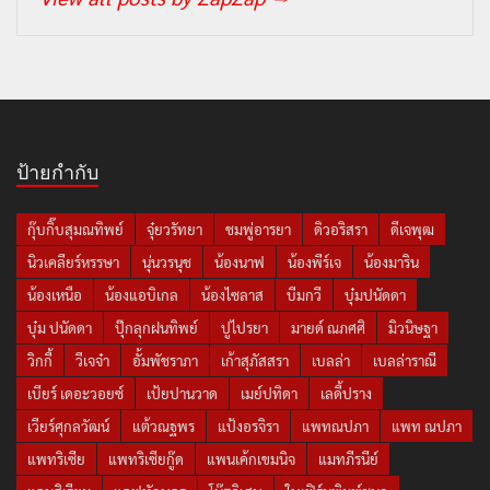
ป้ายกำกับ
กุ๊บกิ๊บสุมณทิพย์
จุ๋ยวรัทยา
ชมพู่อารยา
ดิวอริสรา
ดีเจพุฒ
นิวเคลียร์หรรษา
นุ่นวรนุช
น้องนาฟ
น้องพีร์เจ
น้องมาริน
น้องเหนือ
น้องแอบิเกล
น้องไซลาส
บีมกวี
บุ๋มปนัดดา
บุ๋ม ปนัดดา
ปุ๊กลุกฝนทิพย์
ปูไปรยา
มายด์ ณภศศิ
มิวนิษฐา
วิกกี้
วีเจจ๋า
อั้มพัชราภา
เก้าสุภัสสรา
เบลล่า
เบลล่าราณี
เบียร์ เดอะวอยซ์
เป้ยปานวาด
เมย์ปทิดา
เลดี้ปราง
เวียร์ศุกลวัฒน์
แต้วณฐพร
แป้งอรจิรา
แพทณปภา
แพท ณปภา
แพทริเซีย
แพทริเซียกู๊ด
แพนเค้กเขมนิจ
แมทภีรนีย์