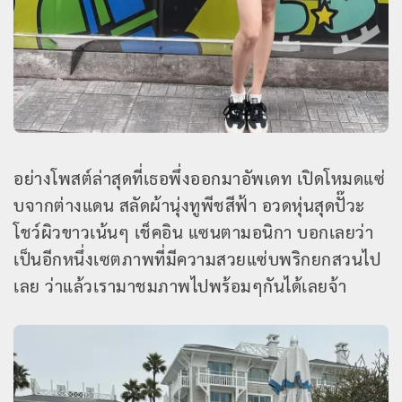
อย่างโพสต์ล่าสุดที่เธอพึ่งออกมาอัพเดท เปิดโหมดแซ่
บจากต่างแดน สลัดผ้านุ่งทูพีชสีฟ้า อวดหุ่นสุดปั๊วะ
โชว์ผิวขาวเน้นๆ เช็คอิน แซนตามอนิกา บอกเลยว่า
เป็นอีกหนึ่งเซตภาพที่มีความสวยแซ่บพริกยกสวนไป
เลย ว่าแล้วเรามาชมภาพไปพร้อมๆกันได้เลยจ้า