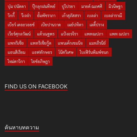
บุ๋ม ปนัดดา
ปุ๊กลุกฝนทิพย์
ปูไปรยา
มายด์ ณภศศิ
มิวนิษฐา
วิกกี้
วีเจจ๋า
อั้มพัชราภา
เก้าสุภัสสรา
เบลล่า
เบลล่าราณี
เบียร์ เดอะวอยซ์
เป้ยปานวาด
เมย์ปทิดา
เลดี้ปราง
เวียร์ศุกลวัฒน์
แต้วณฐพร
แป้งอรจิรา
แพทณปภา
แพท ณปภา
แพทริเซีย
แพทริเซียกู๊ด
แพนเค้กเขมนิจ
แมทภีรนีย์
แอนสิเรียม
แอฟทักษอร
โน๊ตวิเศษ
ใบเฟิร์นพิมพ์ชนก
ใหม่ดาวิกา
ไอซ์อภิษฎา
FIND US ON FACEBOOK
ค้นหาบทความ