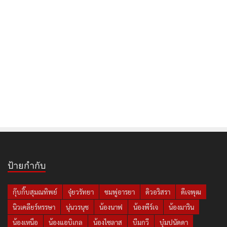
ป้ายกำกับ
กุ๊บกิ๊บสุมณทิพย์
จุ๋ยวรัทยา
ชมพู่อารยา
ดิวอริสรา
ดีเจพุฒ
นิวเคลียร์หรรษา
นุ่นวรนุช
น้องนาฟ
น้องพีร์เจ
น้องมาริน
น้องเหนือ
น้องแอบิเกล
น้องไซลาส
บีมกวี
บุ๋มปนัดดา