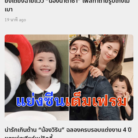
ยิ่งโตยิ่งฉายแวว “น้องนาตาชา” โพสท่าถ่ายรูปเก่งไม่
เบา
19 นาที ago
น่ารักเกินต้าน “น้องวิริน” ฉลองครบรอบแต่งงาน 4 ปี