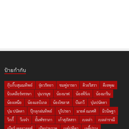
ป้ายกำกับ
กุ๊บกิ๊บสุมณทิพย์
จุ๋ยวรัทยา
ชมพู่อารยา
ดิวอริสรา
ดีเจพุฒ
นิวเคลียร์หรรษา
นุ่นวรนุช
น้องนาฟ
น้องพีร์เจ
น้องมาริน
น้องเหนือ
น้องแอบิเกล
น้องไซลาส
บีมกวี
บุ๋มปนัดดา
บุ๋ม ปนัดดา
ปุ๊กลุกฝนทิพย์
ปูไปรยา
มายด์ ณภศศิ
มิวนิษฐา
วิกกี้
วีเจจ๋า
อั้มพัชราภา
เก้าสุภัสสรา
เบลล่า
เบลล่าราณี
เบียร์ เดอะวอยซ์
เป้ยปานวาด
เมย์ปทิดา
เลดี้ปราง