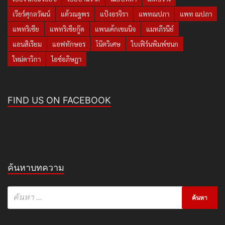
เวียร์ศุกลวัฒน์
แต้วณฐพร
แป้งอรจิรา
แพทณปภา
แพท ณปภา
แพทริเซีย
แพทริเซียกู๊ด
แพนเค้กเขมนิจ
แมทภีรนีย์
แอนสิเรียม
แอฟทักษอร
โน๊ตวิเศษ
ใบเฟิร์นพิมพ์ชนก
ใหม่ดาวิกา
ไอซ์อภิษฎา
FIND US ON FACEBOOK
ค้นหาบทความ