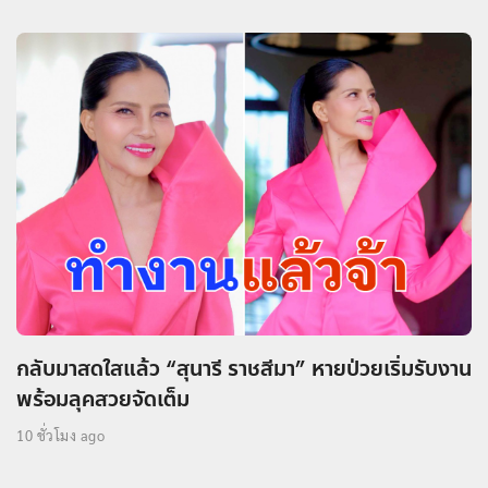
กลับมาสดใสแล้ว “สุนารี ราชสีมา” หายป่วยเริ่มรับงาน
พร้อมลุคสวยจัดเต็ม
10 ชั่วโมง ago