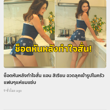
ช็อตหันหลังทำใจสั่น แอน สิเรียม อวดลุคเข้ารูปในครัว
แฟนๆแห่ชมแซ่บ
9 ชั่วโมง ago