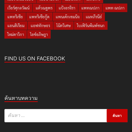
เวียร์ศุกลวัฒน์
แต้วณฐพร
แป้งอรจิรา
แพทณปภา
แพท ณปภา
แพทริเซีย
แพทริเซียกู๊ด
แพนเค้กเขมนิจ
แมทภีรนีย์
แอนสิเรียม
แอฟทักษอร
โน๊ตวิเศษ
ใบเฟิร์นพิมพ์ชนก
ใหม่ดาวิกา
ไอซ์อภิษฎา
FIND US ON FACEBOOK
ค้นหาบทความ