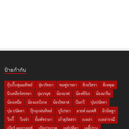
ป้ายกำกับ
กุ๊บกิ๊บสุมณทิพย์
จุ๋ยวรัทยา
ชมพู่อารยา
ดิวอริสรา
ดีเจพุฒ
นิวเคลียร์หรรษา
นุ่นวรนุช
น้องนาฟ
น้องพีร์เจ
น้องมาริน
น้องเหนือ
น้องแอบิเกล
น้องไซลาส
บีมกวี
บุ๋มปนัดดา
บุ๋ม ปนัดดา
ปุ๊กลุกฝนทิพย์
ปูไปรยา
มายด์ ณภศศิ
มิวนิษฐา
วิกกี้
วีเจจ๋า
อั้มพัชราภา
เก้าสุภัสสรา
เบลล่า
เบลล่าราณี
เบียร์ เดอะวอยซ์
เป้ยปานวาด
เมย์ปทิดา
เลดี้ปราง