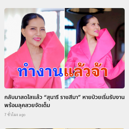
กลับมาสดใสแล้ว “สุนารี ราชสีมา” หายป่วยเริ่มรับงาน
พร้อมลุคสวยจัดเต็ม
7 ชั่วโมง ago