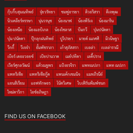
กุ๊บกิ๊บสุมณทิพย์
จุ๋ยวรัทยา
ชมพู่อารยา
ดิวอริสรา
ดีเจพุฒ
นิวเคลียร์หรรษา
นุ่นวรนุช
น้องนาฟ
น้องพีร์เจ
น้องมาริน
น้องเหนือ
น้องแอบิเกล
น้องไซลาส
บีมกวี
บุ๋มปนัดดา
บุ๋ม ปนัดดา
ปุ๊กลุกฝนทิพย์
ปูไปรยา
มายด์ ณภศศิ
มิวนิษฐา
วิกกี้
วีเจจ๋า
อั้มพัชราภา
เก้าสุภัสสรา
เบลล่า
เบลล่าราณี
เบียร์ เดอะวอยซ์
เป้ยปานวาด
เมย์ปทิดา
เลดี้ปราง
เวียร์ศุกลวัฒน์
แต้วณฐพร
แป้งอรจิรา
แพทณปภา
แพท ณปภา
แพทริเซีย
แพทริเซียกู๊ด
แพนเค้กเขมนิจ
แมทภีรนีย์
แอนสิเรียม
แอฟทักษอร
โน๊ตวิเศษ
ใบเฟิร์นพิมพ์ชนก
ใหม่ดาวิกา
ไอซ์อภิษฎา
FIND US ON FACEBOOK