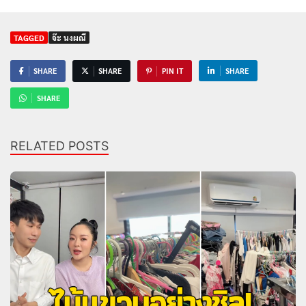
TAGGED
จ๊ะ นงผณี
SHARE
SHARE
PIN IT
SHARE
SHARE
RELATED POSTS