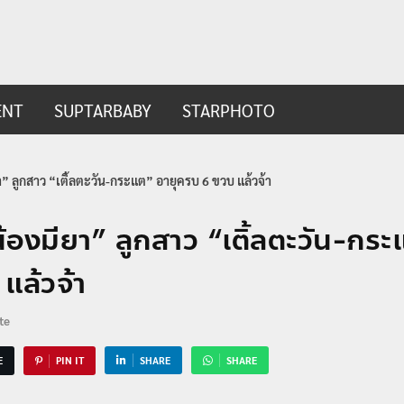
ip.com
t
ENT
SUPTARBABY
STARPHOTO
ยา” ลูกสาว “เติ้ลตะวัน-กระแต” อายุครบ 6 ขวบ แล้วจ้า
“น้องมียา” ลูกสาว “เติ้ลตะวัน-กระ
แล้วจ้า
te
E
PIN IT
SHARE
SHARE