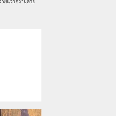
ิ่มฉายแววความสวย