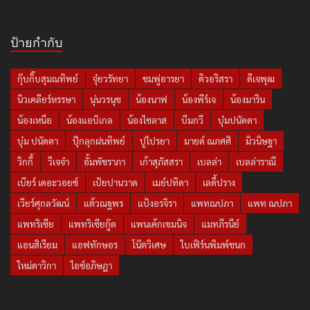
ป้ายกำกับ
กุ๊บกิ๊บสุมณทิพย์
จุ๋ยวรัทยา
ชมพู่อารยา
ดิวอริสรา
ดีเจพุฒ
นิวเคลียร์หรรษา
นุ่นวรนุช
น้องนาฟ
น้องพีร์เจ
น้องมาริน
น้องเหนือ
น้องแอบิเกล
น้องไซลาส
บีมกวี
บุ๋มปนัดดา
บุ๋ม ปนัดดา
ปุ๊กลุกฝนทิพย์
ปูไปรยา
มายด์ ณภศศิ
มิวนิษฐา
วิกกี้
วีเจจ๋า
อั้มพัชราภา
เก้าสุภัสสรา
เบลล่า
เบลล่าราณี
เบียร์ เดอะวอยซ์
เป้ยปานวาด
เมย์ปทิดา
เลดี้ปราง
เวียร์ศุกลวัฒน์
แต้วณฐพร
แป้งอรจิรา
แพทณปภา
แพท ณปภา
แพทริเซีย
แพทริเซียกู๊ด
แพนเค้กเขมนิจ
แมทภีรนีย์
แอนสิเรียม
แอฟทักษอร
โน๊ตวิเศษ
ใบเฟิร์นพิมพ์ชนก
ใหม่ดาวิกา
ไอซ์อภิษฎา