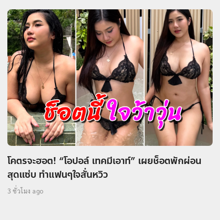
โคตรจะฮอต! “โอปอล์ เทคมีเอาท์” เผยช็อตพักผ่อน
สุดแซ่บ ทำแฟนๆใจสั่นหวิว
3 ชั่วโมง ago