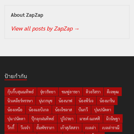
About ZapZap
View all posts by ZapZap
→
ป้ายกำกับ
กุ๊บกิ๊บสุมณทิพย์
จุ๋ยวรัทยา
ชมพู่อารยา
ดิวอริสรา
ดีเจพุฒ
นิวเคลียร์หรรษา
นุ่นวรนุช
น้องนาฟ
น้องพีร์เจ
น้องมาริน
น้องเหนือ
น้องแอบิเกล
น้องไซลาส
บีมกวี
บุ๋มปนัดดา
บุ๋ม ปนัดดา
ปุ๊กลุกฝนทิพย์
ปูไปรยา
มายด์ ณภศศิ
มิวนิษฐา
วิกกี้
วีเจจ๋า
อั้มพัชราภา
เก้าสุภัสสรา
เบลล่า
เบลล่าราณี