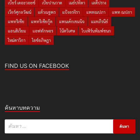
เบียร์ เดอะวอยซ์
เป้ยปานวาด
เมย์ปทิดา
เลดี้ปราง
เวียร์ศุกลวัฒน์
แต้วณฐพร
แป้งอรจิรา
แพทณปภา
แพท ณปภา
แพทริเซีย
แพทริเซียกู๊ด
แพนเค้กเขมนิจ
แมทภีรนีย์
แอนสิเรียม
แอฟทักษอร
โน๊ตวิเศษ
ใบเฟิร์นพิมพ์ชนก
ใหม่ดาวิกา
ไอซ์อภิษฎา
FIND US ON FACEBOOK
ค้นหาบทความ