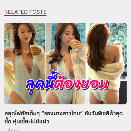
RELATED POSTS
หลุดโฟกัสเต็มๆ “รองนางสาวไทย” กับวันพีซสีฟ้าสุด
ซี๊ด หุ่นเซี๊ยะไม่มีแผ่ว