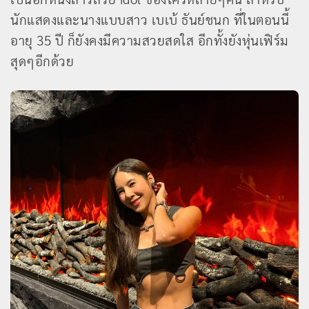
นักแสดงและนางแบบสาว เบเบ้ ธันย์ชนก ที่ในตอนนี้
อายุ 35 ปี ก็ยังคงมีความสวยสดใส อีกทั้งยังหุ่นเฟิร์ม
สุดๆอีกด้วย