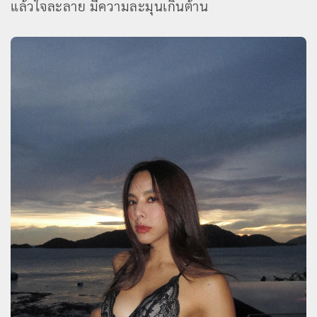
แล้วใจละลาย มีความละมุนเกินต้าน