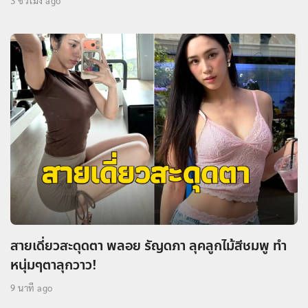
3 ชั่วโมง ago
สายเดี่ยวสะดุดตา พลอย รัญดภา ลุคลูกไม้สีชมพู ทำ
หนุ่มๆตาลุกวาว!
9 นาที ago