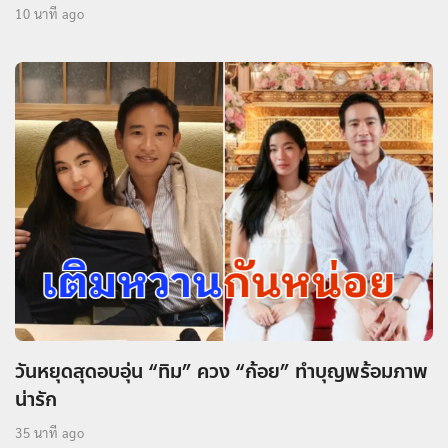
10 นาที ago
วันหยุดสุดอบอุ่น “ทิม” ควง “ก้อย” ทำบุญพร้อมภาพ
น่ารัก
35 นาที ago