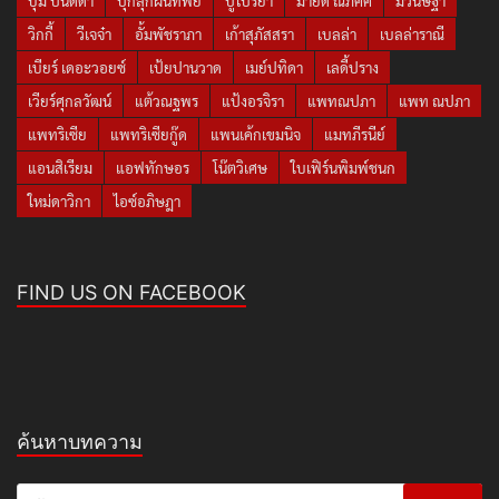
บุ๋ม ปนัดดา
ปุ๊กลุกฝนทิพย์
ปูไปรยา
มายด์ ณภศศิ
มิวนิษฐา
วิกกี้
วีเจจ๋า
อั้มพัชราภา
เก้าสุภัสสรา
เบลล่า
เบลล่าราณี
เบียร์ เดอะวอยซ์
เป้ยปานวาด
เมย์ปทิดา
เลดี้ปราง
เวียร์ศุกลวัฒน์
แต้วณฐพร
แป้งอรจิรา
แพทณปภา
แพท ณปภา
แพทริเซีย
แพทริเซียกู๊ด
แพนเค้กเขมนิจ
แมทภีรนีย์
แอนสิเรียม
แอฟทักษอร
โน๊ตวิเศษ
ใบเฟิร์นพิมพ์ชนก
ใหม่ดาวิกา
ไอซ์อภิษฎา
FIND US ON FACEBOOK
ค้นหาบทความ