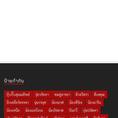
ป้ายกำกับ
กุ๊บกิ๊บสุมณทิพย์
จุ๋ยวรัทยา
ชมพู่อารยา
ดิวอริสรา
ดีเจพุฒ
นิวเคลียร์หรรษา
นุ่นวรนุช
น้องนาฟ
น้องพีร์เจ
น้องมาริน
น้องเหนือ
น้องแอบิเกล
น้องไซลาส
บีมกวี
บุ๋มปนัดดา