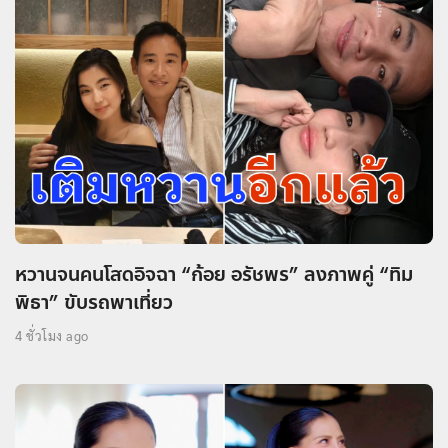
หวานจนคนโสดอิจฉา “ก้อย อรัชพร” ลงภาพคู่ “ทิม
พิธา” ขับรถพาเที่ยว
4 ชั่วโมง ago