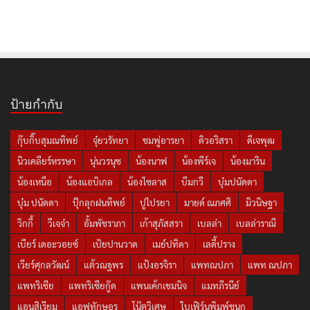
ป้ายกำกับ
กุ๊บกิ๊บสุมณทิพย์
จุ๋ยวรัทยา
ชมพู่อารยา
ดิวอริสรา
ดีเจพุฒ
นิวเคลียร์หรรษา
นุ่นวรนุช
น้องนาฟ
น้องพีร์เจ
น้องมาริน
น้องเหนือ
น้องแอบิเกล
น้องไซลาส
บีมกวี
บุ๋มปนัดดา
บุ๋ม ปนัดดา
ปุ๊กลุกฝนทิพย์
ปูไปรยา
มายด์ ณภศศิ
มิวนิษฐา
วิกกี้
วีเจจ๋า
อั้มพัชราภา
เก้าสุภัสสรา
เบลล่า
เบลล่าราณี
เบียร์ เดอะวอยซ์
เป้ยปานวาด
เมย์ปทิดา
เลดี้ปราง
เวียร์ศุกลวัฒน์
แต้วณฐพร
แป้งอรจิรา
แพทณปภา
แพท ณปภา
แพทริเซีย
แพทริเซียกู๊ด
แพนเค้กเขมนิจ
แมทภีรนีย์
แอนสิเรียม
แอฟทักษอร
โน๊ตวิเศษ
ใบเฟิร์นพิมพ์ชนก