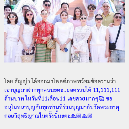
โดย ธัญญ่า ได้ออกมาโพสต์ภาพพร้อมข้อความว่า
เอาบุญมาฝากทุกคนนะคะ..ยอดรวมได้ 11,111,111
ล้านบาท ในวันที่11เดือน11 เลขสวยมากๆ🥰 ขอ
อนุโมทนาบุญกับทุกท่านที่ร่วมบุญมากับวัดพระธาตุ
ดอยวิสุทธิญาณในครั้งนี้นะคะ🙏🏼🙏🏼