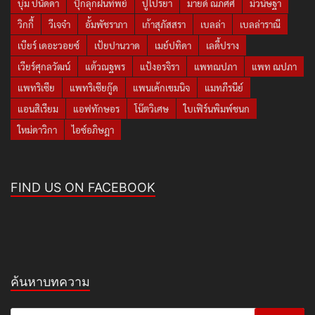
บุ๋ม ปนัดดา
ปุ๊กลุกฝนทิพย์
ปูไปรยา
มายด์ ณภศศิ
มิวนิษฐา
วิกกี้
วีเจจ๋า
อั้มพัชราภา
เก้าสุภัสสรา
เบลล่า
เบลล่าราณี
เบียร์ เดอะวอยซ์
เป้ยปานวาด
เมย์ปทิดา
เลดี้ปราง
เวียร์ศุกลวัฒน์
แต้วณฐพร
แป้งอรจิรา
แพทณปภา
แพท ณปภา
แพทริเซีย
แพทริเซียกู๊ด
แพนเค้กเขมนิจ
แมทภีรนีย์
แอนสิเรียม
แอฟทักษอร
โน๊ตวิเศษ
ใบเฟิร์นพิมพ์ชนก
ใหม่ดาวิกา
ไอซ์อภิษฎา
FIND US ON FACEBOOK
ค้นหาบทความ