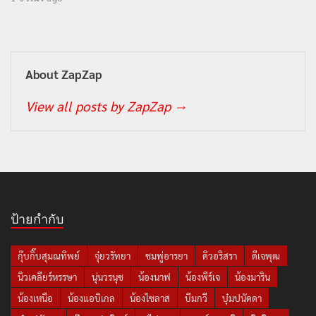
About ZapZap
View all posts by ZapZap
→
ป้ายกำกับ
กุ๊บกิ๊บสุมณทิพย์
จุ๋ยวรัทยา
ชมพู่อารยา
ดิวอริสรา
ดีเจพุฒ
นิวเคลียร์หรรษา
นุ่นวรนุช
น้องนาฟ
น้องพีร์เจ
น้องมาริน
น้องเหนือ
น้องแอบิเกล
น้องไซลาส
บีมกวี
บุ๋มปนัดดา