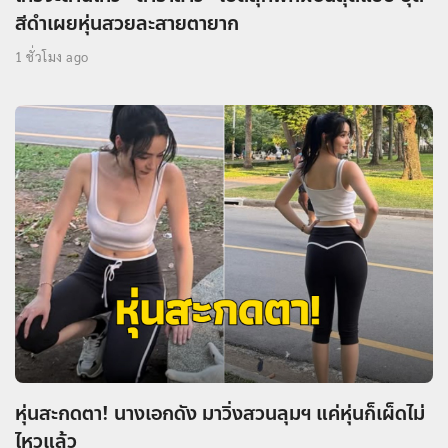
สีดำเผยหุ่นสวยละสายตายาก
1 ชั่วโมง ago
หุ่นสะกดตา! นางเอกดัง มาวิ่งสวนลุมฯ แค่หุ่นก็เผ็ดไม่
ไหวแล้ว