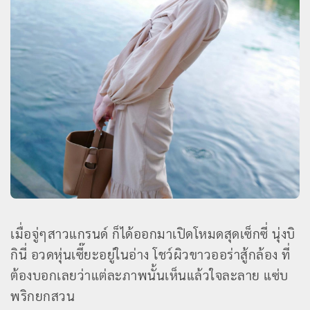
เมื่อจู่ๆสาวแกรนด์ ก็ได้ออกมาเปิดโหมดสุดเซ็กซี่ นุ่งบิ
กินี่ อวดหุ่นเซี๊ยะอยู่ในอ่าง โชว์ผิวขาวออร่าสู้กล้อง ที่
ต้องบอกเลยว่าแต่ละภาพนั้นเห็นแล้วใจละลาย แซ่บ
พริกยกสวน