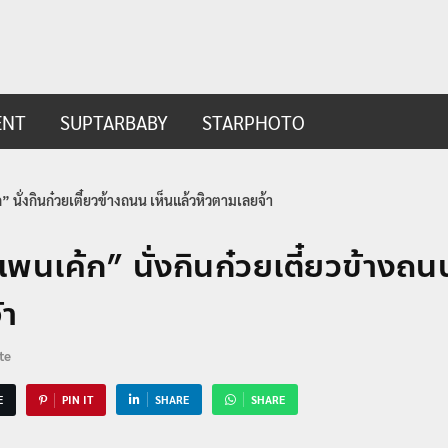
ip.com
t
ENT
SUPTARBABY
STARPHOTO
” นั่งกินก๋วยเตี๋ยวข้างถนน เห็นแล้วหิวตามเลยจ้า
แพนเค้ก” นั่งกินก๋วยเตี๋ยวข้างถน
้า
te
E
PIN IT
SHARE
SHARE