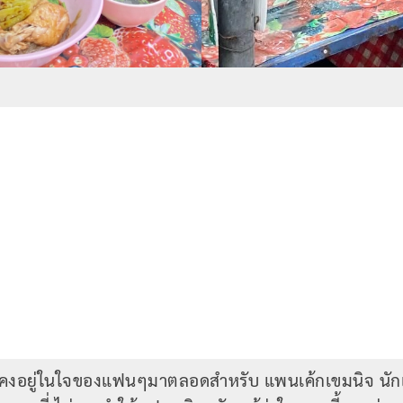
งคงอยู่ในใจของแฟนๆมาตลอดสำหรับ แพนเค้กเขมนิจ นักแสด