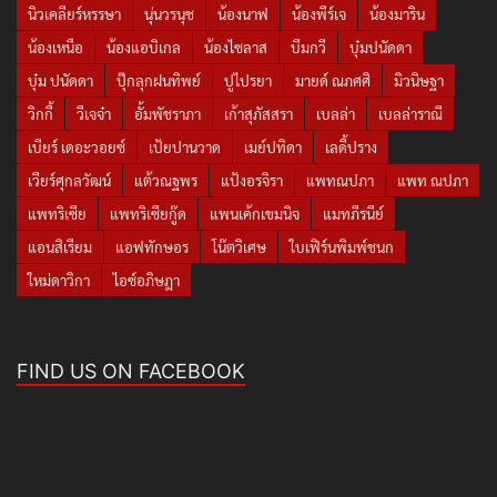
นิวเคลียร์หรรษา
นุ่นวรนุช
น้องนาฟ
น้องพีร์เจ
น้องมาริน
น้องเหนือ
น้องแอบิเกล
น้องไซลาส
บีมกวี
บุ๋มปนัดดา
บุ๋ม ปนัดดา
ปุ๊กลุกฝนทิพย์
ปูไปรยา
มายด์ ณภศศิ
มิวนิษฐา
วิกกี้
วีเจจ๋า
อั้มพัชราภา
เก้าสุภัสสรา
เบลล่า
เบลล่าราณี
เบียร์ เดอะวอยซ์
เป้ยปานวาด
เมย์ปทิดา
เลดี้ปราง
เวียร์ศุกลวัฒน์
แต้วณฐพร
แป้งอรจิรา
แพทณปภา
แพท ณปภา
แพทริเซีย
แพทริเซียกู๊ด
แพนเค้กเขมนิจ
แมทภีรนีย์
แอนสิเรียม
แอฟทักษอร
โน๊ตวิเศษ
ใบเฟิร์นพิมพ์ชนก
ใหม่ดาวิกา
ไอซ์อภิษฎา
FIND US ON FACEBOOK