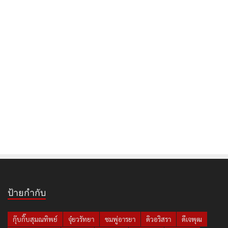
ป้ายกำกับ
กุ๊บกิ๊บสุมณทิพย์
จุ๋ยวรัทยา
ชมพู่อารยา
ดิวอริสรา
ดีเจพุฒ