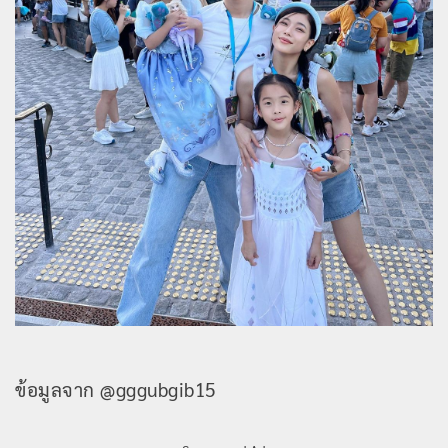
ข้อมูลจาก @gggubgib15